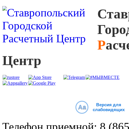
С
тав
Г
оро
Р
асч
Ц
ентр
Версия для
Aa
слабовидящих
Телефон приемной:
8 (86