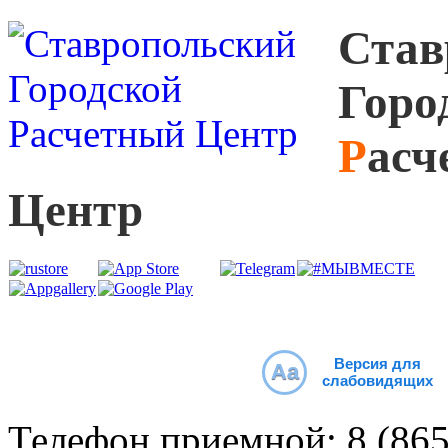
С
тав
Г
оро
Р
асч
Ц
ентр
Версия для
Aa
слабовидящих
Телефон приемной:
8 (86