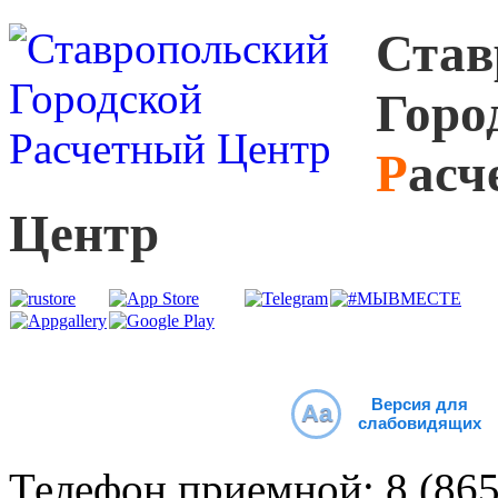
С
тав
Г
оро
Р
асч
Ц
ентр
Версия для
Aa
слабовидящих
Телефон приемной:
8 (86