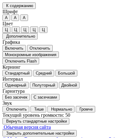
К содержанию
Шрифт
А
А
А
Цвет
Ц
Ц
Ц
Ц
Ц
Дополнительно
Графика
Включить
Отключить
Монохромные изображения
Отключить Flash
Кернинг
Стандартный
Средний
Большой
Интервал
Одинарный
Полуторный
Двойной
Гарнитура
Без засечек
С засечками
Звук
Отключить
Тише
Нормально
Громче
Текущий уровень громкости:
50
Вернуть стандартные настройки
Обычная версия сайта
Закрыть дополнительные настройки