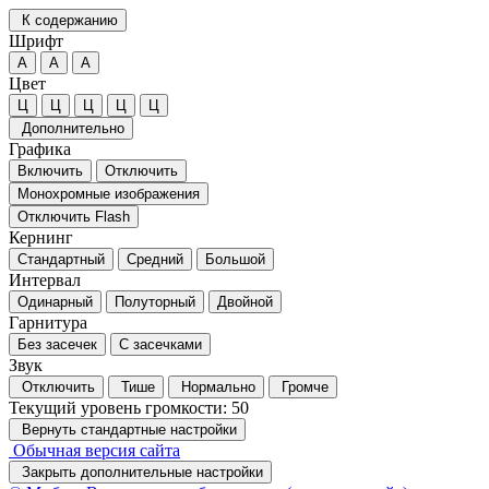
К содержанию
Шрифт
А
А
А
Цвет
Ц
Ц
Ц
Ц
Ц
Дополнительно
Графика
Включить
Отключить
Монохромные изображения
Отключить Flash
Кернинг
Стандартный
Средний
Большой
Интервал
Одинарный
Полуторный
Двойной
Гарнитура
Без засечек
С засечками
Звук
Отключить
Тише
Нормально
Громче
Текущий уровень громкости:
50
Вернуть стандартные настройки
Обычная версия сайта
Закрыть дополнительные настройки