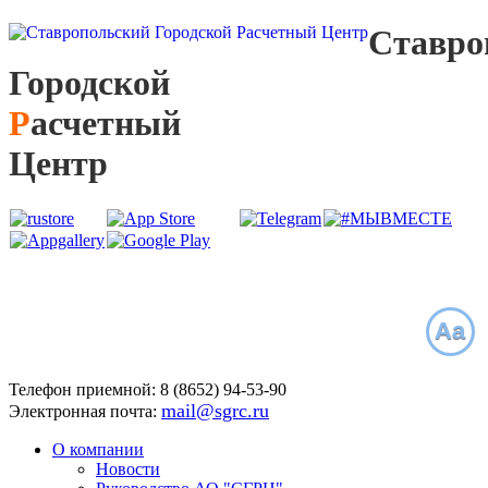
С
тавро
Г
ородской
Р
асчетный
Ц
ентр
Aa
Телефон приемной:
8 (8652)
94-53-90
mail@sgrc.ru
Электронная почта:
О компании
Новости