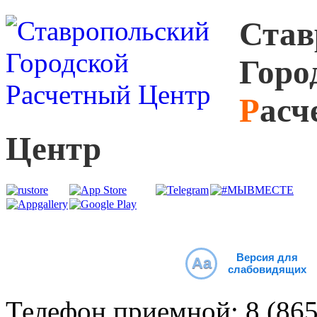
С
тав
Г
оро
Р
асч
Ц
ентр
Версия для
Aa
слабовидящих
Телефон приемной:
8 (86