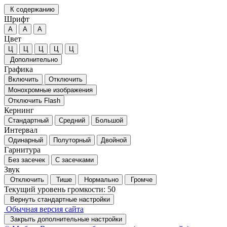
К содержанию
Шрифт
А
А
А
Цвет
Ц
Ц
Ц
Ц
Ц
Дополнительно
Графика
Включить
Отключить
Монохромные изображения
Отключить Flash
Кернинг
Стандартный
Средний
Большой
Интервал
Одинарный
Полуторный
Двойной
Гарнитура
Без засечек
С засечками
Звук
Отключить
Тише
Нормально
Громче
Текущий уровень громкости:
50
Вернуть стандартные настройки
Обычная версия сайта
Закрыть дополнительные настройки