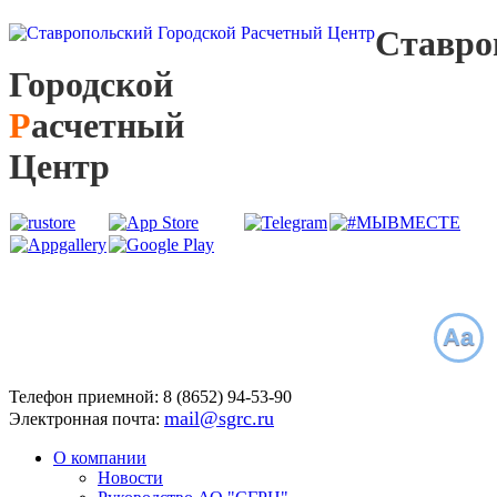
С
тавро
Г
ородской
Р
асчетный
Ц
ентр
Aa
Телефон приемной:
8 (8652)
94-53-90
mail@sgrc.ru
Электронная почта:
О компании
Новости