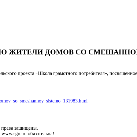
ПЛО ЖИТЕЛИ ДОМОВ СО СМЕШАНН
ельского проекта «Школа грамотного потребителя», посвященно
li_domov_so_smeshannoy_sistemo_131983.html
е права защищены.
www.sgrc.ru обязательна!