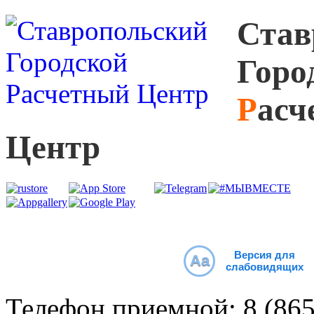
С
тав
Г
оро
Р
асч
Ц
ентр
Версия для
Aa
слабовидящих
Телефон приемной:
8 (86