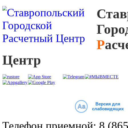
С
тав
Г
оро
Р
асч
Ц
ентр
Версия для
Aa
слабовидящих
Телефон приемной:
8 (86