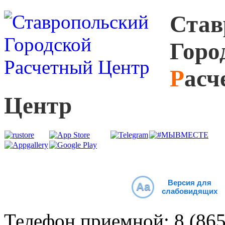
С
тав
Г
оро
Р
асч
Ц
ентр
Версия для
Aa
слабовидящих
Телефон приемной:
8 (86