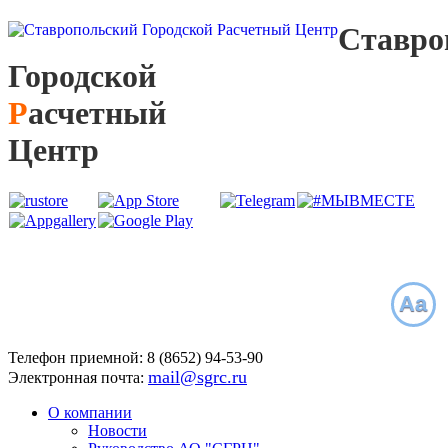
С
тавро
Г
ородской
Р
асчетный
Ц
ентр
Aa
Телефон приемной:
8 (8652)
94-53-90
mail@sgrc.ru
Электронная почта:
О компании
Новости