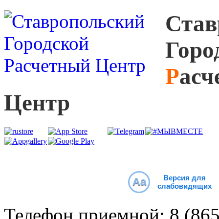
С
тав
Г
оро
Р
асч
Ц
ентр
Версия для
Aa
слабовидящих
Телефон приемной:
8 (86