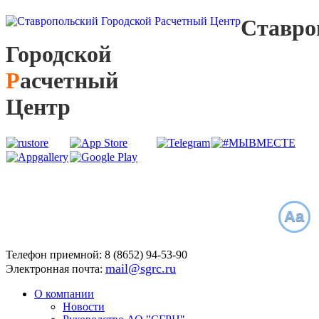
С
тавро
Г
ородской
Р
асчетный
Ц
ентр
Aa
Телефон приемной:
8 (8652)
94-53-90
mail@sgrc.ru
Электронная почта:
О компании
Новости