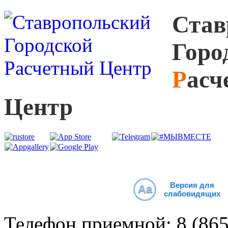
С
тав
Г
оро
Р
асч
Ц
ентр
Версия для
Aa
слабовидящих
Телефон приемной:
8 (86