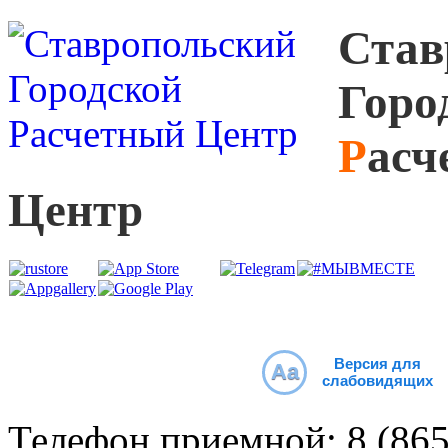
С
тав
Г
оро
Р
асч
Ц
ентр
Версия для
Aa
слабовидящих
Телефон приемной:
8 (86