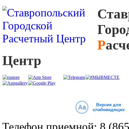
С
тав
Г
оро
Р
асч
Ц
ентр
Версия для
Aa
слабовидящих
Телефон приемной:
8 (86