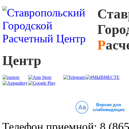
С
тав
Г
оро
Р
асч
Ц
ентр
Версия для
Aa
слабовидящих
Телефон приемной:
8 (86