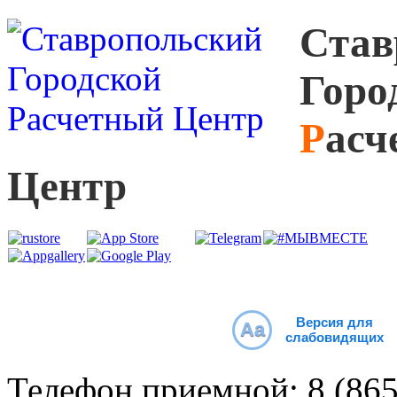
С
тав
Г
оро
Р
асч
Ц
ентр
Версия для
Aa
слабовидящих
Телефон приемной:
8 (86