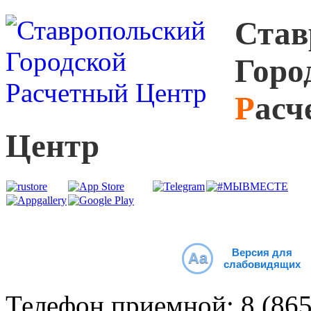
С
тав
Г
оро
Р
асч
Ц
ентр
Версия для
Aa
слабовидящих
Телефон приемной:
8 (86