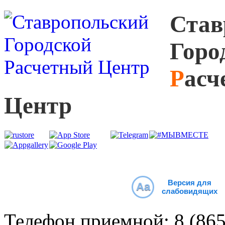
С
тав
Г
оро
Р
асч
Ц
ентр
Версия для
Aa
слабовидящих
Телефон приемной:
8 (86