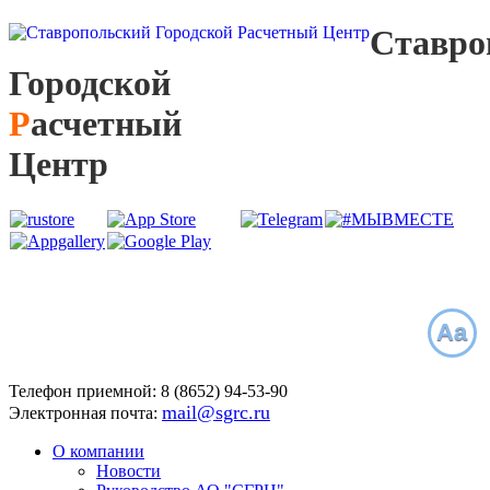
С
тавро
Г
ородской
Р
асчетный
Ц
ентр
Aa
Телефон приемной:
8 (8652)
94-53-90
mail@sgrc.ru
Электронная почта:
О компании
Новости