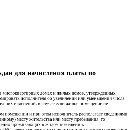
ждан для начисления платы по
й в многоквартирных домах и жилых домов, утвержденных
ормировать исполнителя об увеличении или уменьшении числа
едших изменений, в случае если жилое помещение не
м помещении и при этом исполнитель располагает сведениями
нному) месту жительства или месту пребывания, то
 временно проживающих в жилом помещении.
 ГВС, электроэнергия, газ при отсутствии в жилом помещении