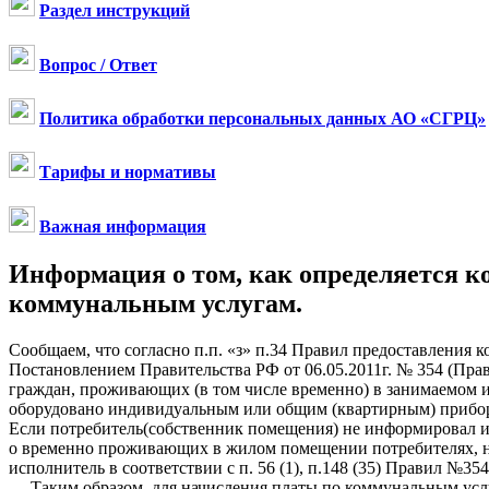
Раздел инструкций
Вопрос / Ответ
Политика обработки персональных данных АО «СГРЦ»
Тарифы и нормативы
Важная информация
Информация о том, как определяется к
коммунальным услугам.
Сообщаем, что согласно п.п. «з» п.34 Правил предоставлени
Постановлением Правительства РФ от 06.05.2011г. № 354 (Пра
граждан, проживающих (в том числе временно) в занимаемом 
оборудовано индивидуальным или общим (квартирным) прибор
Если потребитель(собственник помещения) не информировал 
о временно проживающих в жилом помещении потребителях, не
исполнитель в соответствии с п. 56 (1), п.148 (35) Правил №
Таким образом, для начисления платы по коммунальным услуг