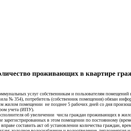
оличество проживающих в квартире гра
я коммунальных услуг собственникам и пользователям помещени
вила № 354), потребитель (собственник помещения) обязан инф
им жилом помещении не позднее 5 рабочих дней со дня произош
ом учета (ИПУ).
исполнителя об увеличении числа граждан проживающих в жило
 зарегистрированных в этом помещении по постоянному (време
354 вправе составить акт об установлении количества граждан,
ам: холодное водоснабжение и водоотведение, теплоэнергия на