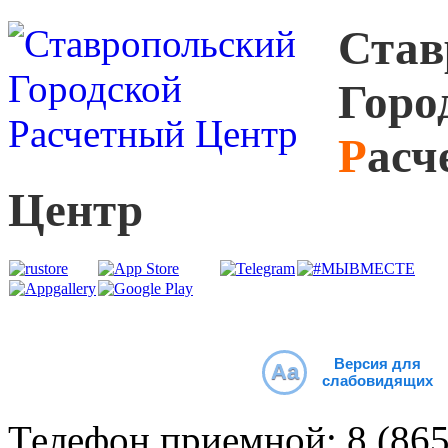
С
тав
Г
оро
Р
асч
Ц
ентр
Версия для
Aa
слабовидящих
Телефон приемной:
8 (86