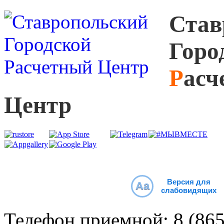
С
тав
Г
оро
Р
асч
Ц
ентр
Версия для
Aa
слабовидящих
Телефон приемной:
8 (86