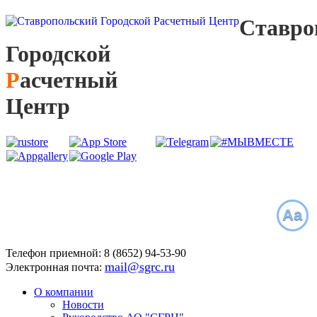
С
тавро
Г
ородской
Р
асчетный
Ц
ентр
Aa
Телефон приемной:
8 (8652)
94-53-90
mail@sgrc.ru
Электронная почта:
О компании
Новости