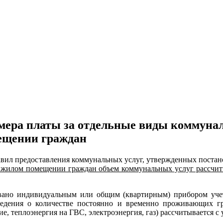
мера платы за отдельные виды коммунал
ещении граждан
равил предоставления коммунальных услуг, утвержденных постан
жилом помещении граждан объем коммунальных услуг рассчитыв
вано индивидуальным или общим (квартирным) прибором учет
ведения о количестве
постоянно и временно проживающих г
, теплоэнергия на ГВС, электроэнергия, газ) рассчитывается с