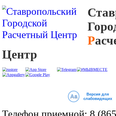
С
тав
Г
оро
Р
асч
Ц
ентр
Версия для
Aa
слабовидящих
Телефон приемной:
8 (86