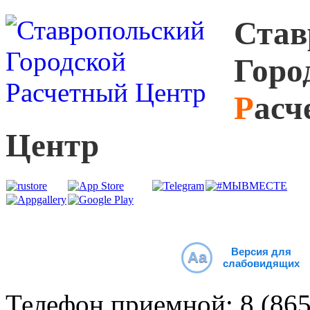
С
тав
Г
оро
Р
асч
Ц
ентр
Версия для
Aa
слабовидящих
Телефон приемной:
8 (86