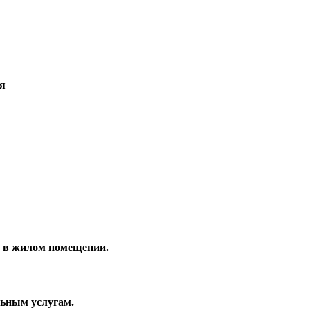
я
н в жилом помещении.
льным услугам.