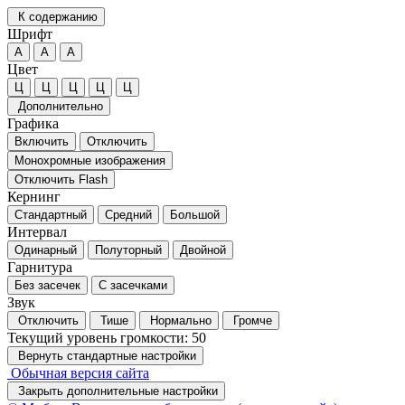
К содержанию
Шрифт
А
А
А
Цвет
Ц
Ц
Ц
Ц
Ц
Дополнительно
Графика
Включить
Отключить
Монохромные изображения
Отключить Flash
Кернинг
Стандартный
Средний
Большой
Интервал
Одинарный
Полуторный
Двойной
Гарнитура
Без засечек
С засечками
Звук
Отключить
Тише
Нормально
Громче
Текущий уровень громкости:
50
Вернуть стандартные настройки
Обычная версия сайта
Закрыть дополнительные настройки