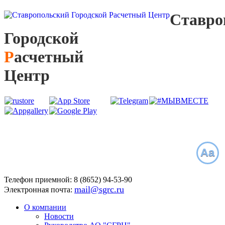
С
тавро
Г
ородской
Р
асчетный
Ц
ентр
Aa
Телефон приемной:
8 (8652)
94-53-90
mail@sgrc.ru
Электронная почта:
О компании
Новости