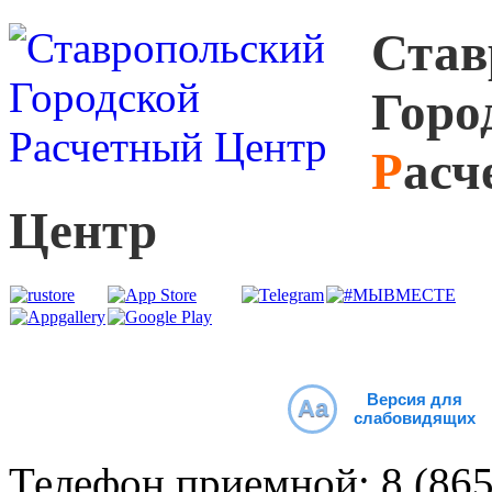
С
тав
Г
оро
Р
асч
Ц
ентр
Версия для
Aa
слабовидящих
Телефон приемной:
8 (86