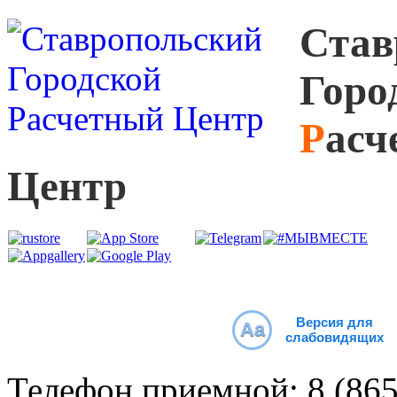
С
тав
Г
оро
Р
асч
Ц
ентр
Версия для
Aa
слабовидящих
Телефон приемной:
8 (86