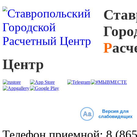
С
тав
Г
оро
Р
асч
Ц
ентр
Версия для
Aa
слабовидящих
Телефон приемной:
8 (86