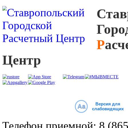
С
тав
Г
оро
Р
асч
Ц
ентр
Версия для
Aa
слабовидящих
Телефон приемной:
8 (86