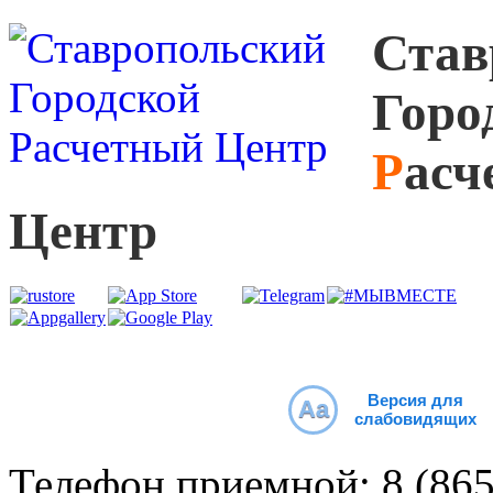
С
тав
Г
оро
Р
асч
Ц
ентр
Версия для
Aa
слабовидящих
Телефон приемной:
8 (86