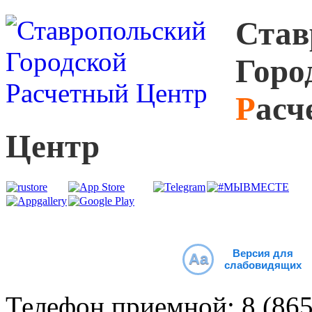
С
тав
Г
оро
Р
асч
Ц
ентр
Версия для
Aa
слабовидящих
Телефон приемной:
8 (86